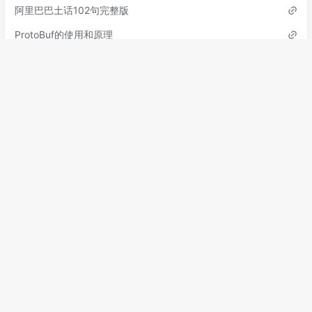
阿里巴巴土话102句完整版
ProtoBuf的使用和原理
标签
Halo
黑化
Jrebel
黑话
土话
热部署
ProtoBuf
分类
励志文章
1
中间件
2
热部署
0
默认分类
0