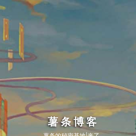
薯条博客
薯条