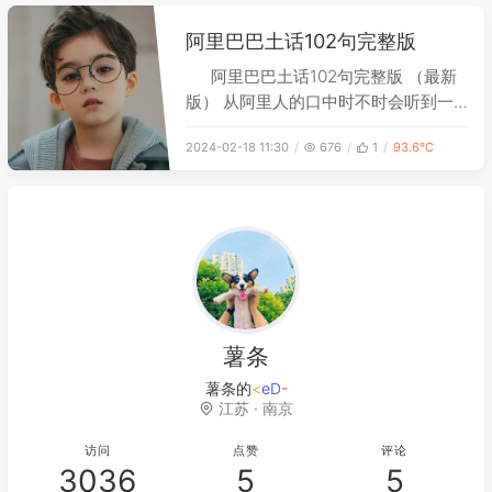
阿里巴巴土话102句完整版
阿里巴巴土话102句完整版 （最新
版） 从阿里人的口中时不时会听到一
些被称之为“土话”的东东，是阿里十几
2024-02-18 11:30
676
1
93.6℃
年发展过程中沉淀出来的管理精华，今
天给大家分享一下这其中的一些精彩片
段，体味一点“阿里味”。 第一篇梦想
篇：同学，这块
薯条
薯条的秘密基地
江苏 · 南京
访问
点赞
评论
3036
5
5